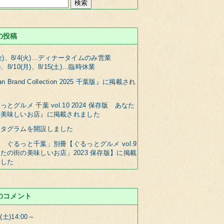
の投稿
5(金)、8/4(火)…ディナータイムのみ営業
月)、8/10(月)、8/15(土)…臨時休業
an Brand Collection 2025 千葉版』に掲載され
た
っとグルメ 千葉 vol.10 2024 保存版 あなた
の美味しいお店』に掲載されました
スタグラムを開設しました
 ぐるっと千葉」別冊【ぐるっとグルメ vol.9
たの街の美味しいお店」2023 保存版】に掲載
ました
のコメント
(土)14:00～