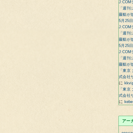
J:CO
「週刊
藤鮨が
5月25日
J:CO
「週刊
藤鮨が
5月25日
J:CO
「週刊
藤鮨が
「東京 
式会社
に
kkvi
「東京 
式会社
に
keb
アー