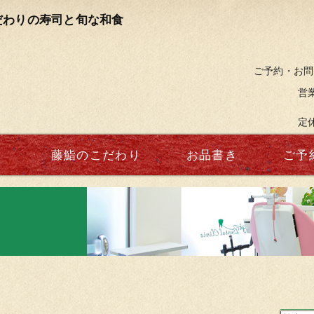
だわりの寿司と旬な和食
ご予約・お問
営業
夜
定
藤鮨のこだわり
お品書き
ご予