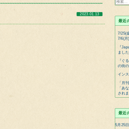
検
索:
2023.01.13
最近
7/2
7/6(
『Jap
まし
『ぐる
の街
イン
「月刊
「あな
され
最近
5月25日