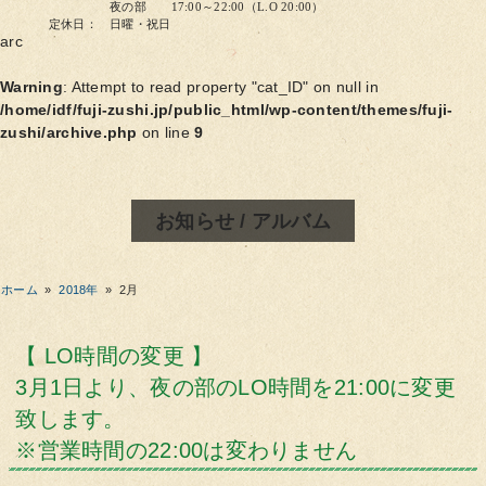
夜の部 17:00～22:00（L.O 20:00）
定休日： 日曜・祝日
arc
Warning
: Attempt to read property "cat_ID" on null in
/home/idf/fuji-zushi.jp/public_html/wp-content/themes/fuji-
zushi/archive.php
on line
9
お知らせ / アルバム
ホーム
»
2018年
»
2月
【 LO時間の変更 】
3月1日より、夜の部のLO時間を21:00に変更
致します。
※営業時間の22:00は変わりません