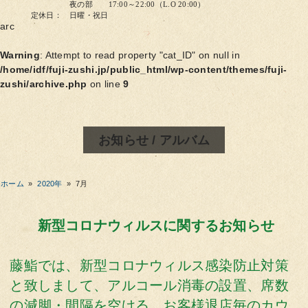
夜の部 17:00～22:00（L.O 20:00）
定休日： 日曜・祝日
arc
Warning
: Attempt to read property "cat_ID" on null in
/home/idf/fuji-zushi.jp/public_html/wp-content/themes/fuji-
zushi/archive.php
on line
9
お知らせ / アルバム
ホーム
»
2020年
»
7月
新型コロナウィルスに関するお知らせ
藤鮨では、新型コロナウィルス感染防止対策
と致しまして、アルコール消毒の設置、席数
の減脚・間隔を空ける、お客様退店毎のカウ