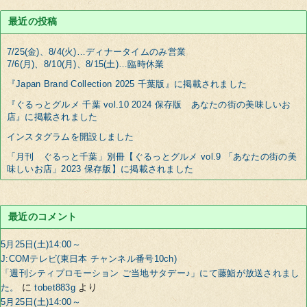
最近の投稿
7/25(金)、8/4(火)…ディナータイムのみ営業
7/6(月)、8/10(月)、8/15(土)…臨時休業
『Japan Brand Collection 2025 千葉版』に掲載されました
『ぐるっとグルメ 千葉 vol.10 2024 保存版 あなたの街の美味しいお
店』に掲載されました
インスタグラムを開設しました
「月刊 ぐるっと千葉」別冊【ぐるっとグルメ vol.9 「あなたの街の美
味しいお店」2023 保存版】に掲載されました
最近のコメント
5月25日(土)14:00～
J:COMテレビ(東日本 チャンネル番号10ch)
「週刊シティプロモーション ご当地サタデー♪」にて藤鮨が放送されまし
に
より
た。
tobet883g
5月25日(土)14:00～