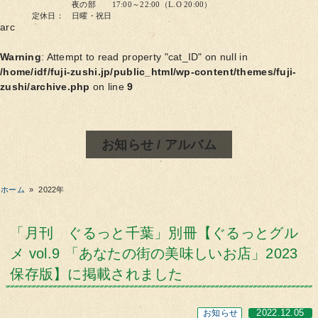
夜の部 17:00～22:00（L.O 20:00）
定休日： 日曜・祝日
arc
Warning
: Attempt to read property "cat_ID" on null in
/home/idf/fuji-zushi.jp/public_html/wp-content/themes/fuji-
zushi/archive.php
on line
9
お知らせ / アルバム
ホーム
»
2022年
「月刊 ぐるっと千葉」別冊【ぐるっとグル
メ vol.9 「あなたの街の美味しいお店」2023
保存版】に掲載されました
お知らせ
2022.12.05